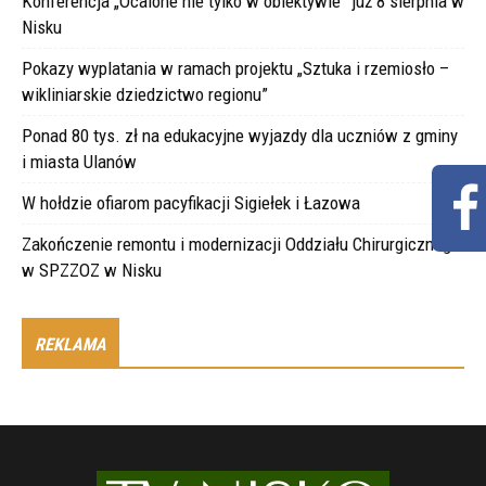
Konferencja „Ocalone nie tylko w obiektywie” już 8 sierpnia w
Nisku
Pokazy wyplatania w ramach projektu „Sztuka i rzemiosło –
wikliniarskie dziedzictwo regionu”
Ponad 80 tys. zł na edukacyjne wyjazdy dla uczniów z gminy
i miasta Ulanów
W hołdzie ofiarom pacyfikacji Sigiełek i Łazowa
Zakończenie remontu i modernizacji Oddziału Chirurgicznego
w SPZZOZ w Nisku
REKLAMA