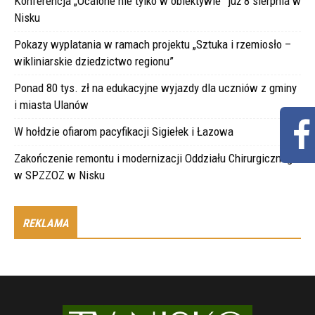
Konferencja „Ocalone nie tylko w obiektywie” już 8 sierpnia w
Nisku
Pokazy wyplatania w ramach projektu „Sztuka i rzemiosło –
wikliniarskie dziedzictwo regionu”
Ponad 80 tys. zł na edukacyjne wyjazdy dla uczniów z gminy
i miasta Ulanów
W hołdzie ofiarom pacyfikacji Sigiełek i Łazowa
Zakończenie remontu i modernizacji Oddziału Chirurgicznego
w SPZZOZ w Nisku
REKLAMA