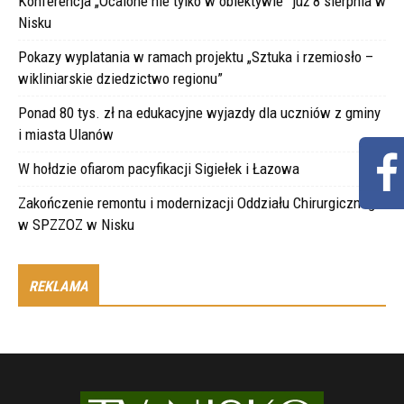
Konferencja „Ocalone nie tylko w obiektywie” już 8 sierpnia w
Nisku
Pokazy wyplatania w ramach projektu „Sztuka i rzemiosło –
wikliniarskie dziedzictwo regionu”
Ponad 80 tys. zł na edukacyjne wyjazdy dla uczniów z gminy
i miasta Ulanów
W hołdzie ofiarom pacyfikacji Sigiełek i Łazowa
Zakończenie remontu i modernizacji Oddziału Chirurgicznego
w SPZZOZ w Nisku
REKLAMA