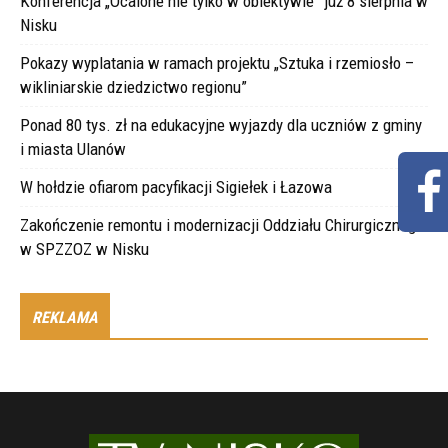
Konferencja „Ocalone nie tylko w obiektywie” już 8 sierpnia w
Nisku
Pokazy wyplatania w ramach projektu „Sztuka i rzemiosło –
wikliniarskie dziedzictwo regionu”
Ponad 80 tys. zł na edukacyjne wyjazdy dla uczniów z gminy
i miasta Ulanów
W hołdzie ofiarom pacyfikacji Sigiełek i Łazowa
Zakończenie remontu i modernizacji Oddziału Chirurgicznego
w SPZZOZ w Nisku
REKLAMA